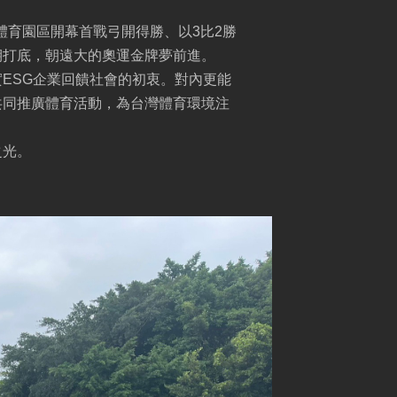
體育園區開幕首戰弓開得勝、以3比2勝
期打底，朝遠大的奧運金牌夢前進。
ESG企業回饋社會的初衷。對內更能
共同推廣體育活動，為台灣體育環境注
之光。