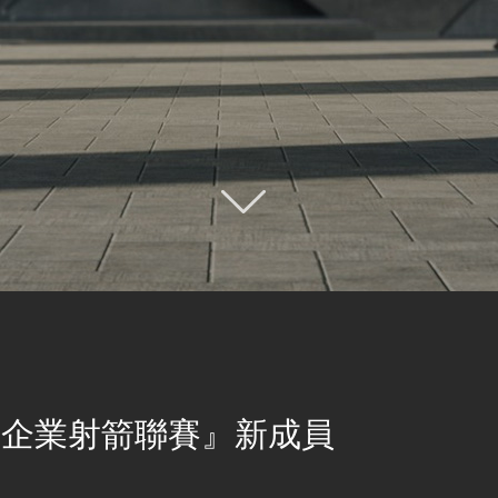
華企業射箭聯賽』新成員