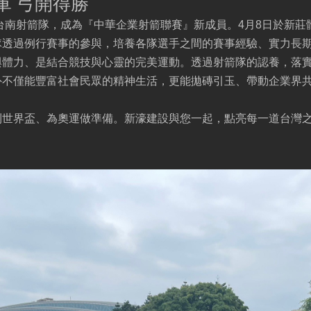
軍 弓開得勝
代台南射箭隊，成為『中華企業射箭聯賽』新成員。4月8日於新莊
隊透過例行賽事的參與，培養各隊選手之間的賽事經驗、實力長
體力、是結合競技與心靈的完美運動。透過射箭隊的認養，落實
外不僅能豐富社會民眾的精神生活，更能拋磚引玉、帶動企業界
到世界盃、為奧運做準備。新濠建設與您一起，點亮每一道台灣